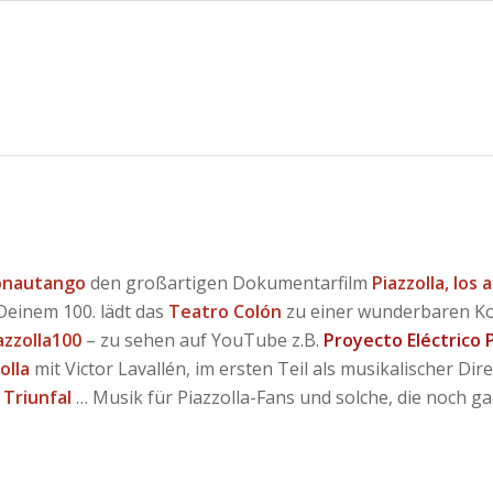
onautango
den großartigen Dokumentarfilm
Piazzolla, los
Deinem 100. lädt das
Teatro Colón
zu einer wunderbaren Konz
azzolla100
– zu sehen auf YouTube z.B.
Proyecto Eléctrico P
olla
mit Victor Lavallén, im ersten Teil als musikalischer Dir
r
Triunfal
… Musik für Piazzolla-Fans und solche, die noch ga